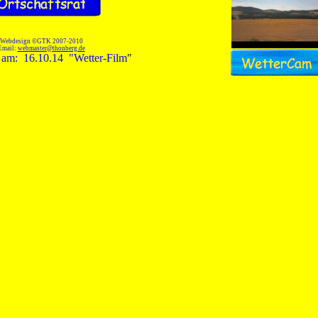
Webdesign ©GTK 2007-2010
Email:
webmaster@thonberg.de
rt am:
16.10.14
"Wetter-Film
"